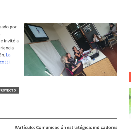
zado por
a
e invitó a
eriencia
án.
La
cotti
.
PROYECTO
#Artículo: Comunicación estratégica: indicadores