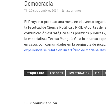
Democracia
10 septiembre, 2014
algoritmos
El Proyecto propuso una mesa en el evento organi
la Facultad de Ciencia Política y RRII: «Aportes de l
comunicación estratégica a las políticas públicas», 
la especialista Teresa Munguía Gil a brindar su exp
en casos con comunidades en la península de Yucat
experiencia se relata en un artículo de Mariana Mas
ETIQUETADO
ACCIONES
INVESTIGACIÓN
PID
Navegación
ComuniCanción