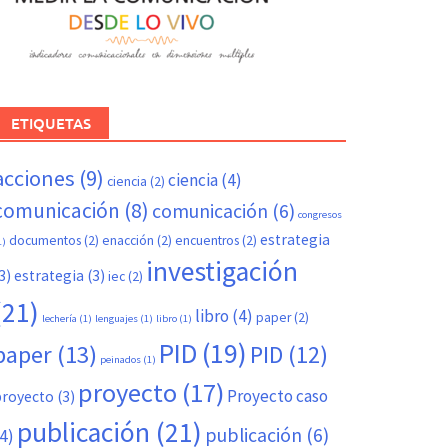
ETIQUETAS
acciones
(9)
ciencia
(4)
ciencia
(2)
comunicación
(8)
comunicación
(6)
congresos
estrategia
documentos
(2)
enacción
(2)
encuentros
(2)
1)
investigación
3)
estrategia
(3)
iec
(2)
(21)
libro
(4)
paper
(2)
lechería
(1)
lenguajes
(1)
libro
(1)
PID
(19)
paper
(13)
PID
(12)
peinados
(1)
proyecto
(17)
Proyecto caso
proyecto
(3)
publicación
(21)
publicación
(6)
4)