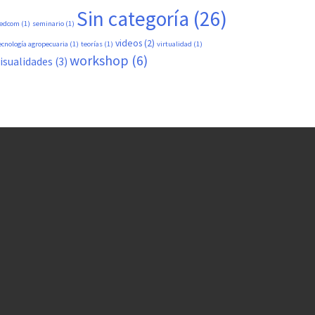
Sin categoría
(26)
edcom
(1)
seminario
(1)
videos
(2)
ecnología agropecuaria
(1)
teorías
(1)
virtualidad
(1)
workshop
(6)
isualidades
(3)