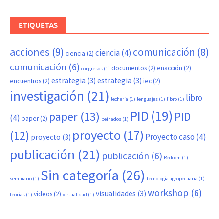
ETIQUETAS
acciones
(9)
comunicación
(8)
ciencia
(4)
ciencia
(2)
comunicación
(6)
documentos
(2)
enacción
(2)
congresos
(1)
estrategia
(3)
estrategia
(3)
encuentros
(2)
iec
(2)
investigación
(21)
libro
lechería
(1)
lenguajes
(1)
libro
(1)
PID
(19)
paper
(13)
PID
(4)
paper
(2)
peinados
(1)
proyecto
(17)
(12)
Proyecto caso
(4)
proyecto
(3)
publicación
(21)
publicación
(6)
Redcom
(1)
Sin categoría
(26)
seminario
(1)
tecnología agropecuaria
(1)
workshop
(6)
visualidades
(3)
videos
(2)
teorías
(1)
virtualidad
(1)