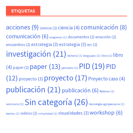
ETIQUETAS
acciones
(9)
comunicación
(8)
ciencia
(4)
ciencia
(2)
comunicación
(6)
documentos
(2)
enacción
(2)
congresos
(1)
estrategia
(3)
estrategia
(3)
encuentros
(2)
iec
(2)
investigación
(21)
libro
lechería
(1)
lenguajes
(1)
libro
(1)
PID
(19)
paper
(13)
PID
(4)
paper
(2)
peinados
(1)
proyecto
(17)
(12)
Proyecto caso
(4)
proyecto
(3)
publicación
(21)
publicación
(6)
Redcom
(1)
Sin categoría
(26)
seminario
(1)
tecnología agropecuaria
(1)
workshop
(6)
visualidades
(3)
videos
(2)
teorías
(1)
virtualidad
(1)