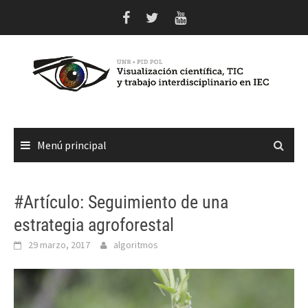
Saltar
al
contenido
Menú principal
#Artículo: Seguimiento de una
estrategia agroforestal
29 marzo, 2017
algoritmos